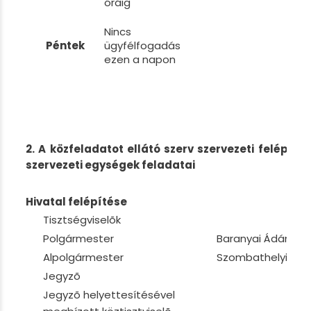
óráig
Nincs
Péntek
ügyfélfogadás
ezen a napon
2.
A közfeladatot ellátó szerv szervezeti felépít
szervezeti egységek feladatai
Hivatal felépítése
Tisztségviselõk
Polgármester
Baranyai Ádám
Alpolgármester
Szombathelyi No
Jegyzõ
Jegyzõ helyettesítésével