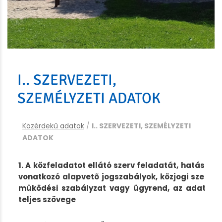
I.. SZERVEZETI,
SZEMÉLYZETI ADATOK
Közérdekű adatok
/
I.. SZERVEZETI, SZEMÉLYZETI
ADATOK
1. A közfeladatot ellátó szerv feladatát, hatáskö
vonatkozó alapvetõ jogszabályok, közjogi szervez
mûködési szabályzat vagy ügyrend, az adatvéde
teljes szövege