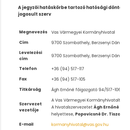
A jegyzõi hatáskörbe tartozó hatósági döntések
jogosult szerv
Megnevezés
Vas Vármegyei Kormányhivatal
Cím
9700 Szombathely, Berzsenyi Dániel tér
Levelezési
9700 Szombathely, Berzsenyi Dániel tér
cím
Telefon
+36 (94) 517-117
Fax
+36 (94) 517-105
Titkárság
Ágh Ernőné főigazgató 94/517-106; Popo
A Vas Vármegyei Kormányhivatalt
Vám
Szervezet
A hivatalszervezetet
Ágh Ernőné fői
vezetője
helyettese,
Popovicsné Dr. Tisza Edi
E-mail
kormanyhivatal@vas.gov.hu