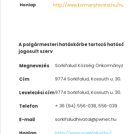
Honlap
http://www.kormanyhivatal.hu/hu/vas
A polgármesteri hatáskörbe tartozó hatósági d
jogosult szerv
Sorkifalud Község Önkormányzatán
Megnevezés
9774 Sorkifalud, Kossuth u. 30.
Cím
9774 Sorkifalud, Kossuth u. 30.
Levelezési cím
+ 36 (94) 556-038, 556-039
Telefon
sorkifaludhivatal@pwnet.hu
E-mail
Honlap
http://www.sorkifalud.hu/