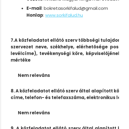
E-mail
: bokretasorkifalud@gmail.com
Honlap
:
www.sorkifalud.hu
7.A közfeladatot ellátó szerv többségi tulajdonáb
szervezet neve, székhelye, elérhetõsége postai
levélcíme), tevékenységi köre, képviselõjének ne
mértéke
Nem releváns
8. A közfeladatot ellátó szerv által alapított köza
címe, telefon- és telefaxszáma, elektronikus levél
Nem releváns
9. A közfeladatot ellátó szerv által alapított köl