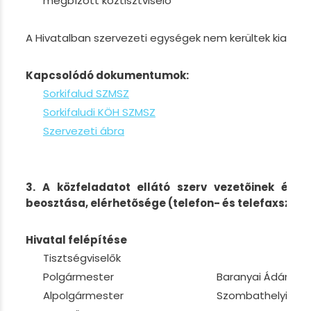
megbízott köztisztviselõ
A Hivatalban szervezeti egységek nem kerültek kialakít
Kapcsolódó dokumentumok:
Sorkifalud SZMSZ
Sorkifaludi KÖH SZMSZ
Szervezeti ábra
3. A közfeladatot ellátó szerv vezetõinek és a
beosztása, elérhetõsége (telefon- és telefaxszáma
Hivatal felépítése
Tisztségviselők
Polgármester
Baranyai Ádám
Alpolgármester
Szombathelyi No