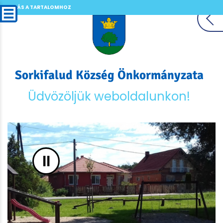
UGRÁS A TARTALOMHOZ
Sorkifalud Község Önkormányzata
Üdvözöljük weboldalunkon!
II