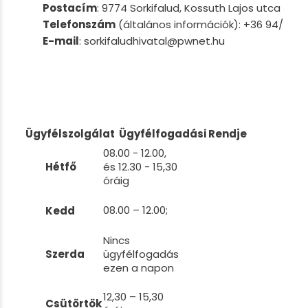
Postacím
: 9774 Sorkifalud, Kossuth Lajos utca 30.
Telefonszám
(általános információk): +36 94/ 55
E-mail
: sorkifaludhivatal@pwnet.hu
Ügyfélszolgálat Ügyfélfogadási Rendje
08.00 - 12.00,
Hétfő
és 12.30 - 15,30
óráig
08.00 – 12.00;
Kedd
Nincs
Szerda
ügyfélfogadás
ezen a napon
12,30 – 15,30
Csütörtök