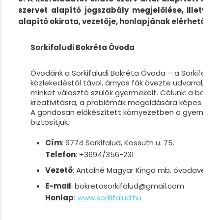
szervet alapító jogszabály megjelölése, illetve 
alapító okirata, vezetõje, honlapjának elérhetõs
Sorkifaludi Bokréta Óvoda
Óvodánk a Sorkifaludi Bokréta Óvoda – a Sorkifalud, 
közlekedéstől távol, árnyas fák övezte udvarral, ot
minket választó szülők gyermekeit. Célunk: a boldog
kreativitásra, a problémák megoldására képes gye
A gondosan előkészített környezetben a gyermekek
biztosítjuk.
Cím
: 9774 Sorkifalud, Kossuth u. 75.
Telefon
:
+3694/356-231
Vezető
:
Antalné Magyar Kinga mb. óvodavezet
E-mail
: bokretasorkifalud@gmail.com
Honlap
:
www.sorkifalud.hu