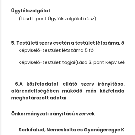
Ügyfélszolgálat
(Lásd 1. pont Ügyfélszolgálati rész)
5. Testületi szerv esetén a testület létszáma, össz
Képviselő-testület létszáma 5 fő
Képviselő-testület tagjai(Lásd 3. pont Képviselő-tes
6.A közfeladatot ellátó szerv irányítása, fe
alárendeltségében mûködõ más közfeladatot 
meghatározott adatai
Önkormányzati irányítású szervek
Sorkifalud, Nemeskolta és Gyanógeregye Közs