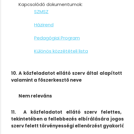
Kapcsolódó dokumentumok:
SZMSZ
Házirend
Pedagógiai Program
Különös közzétételi lista
10. A közfeladatot ellátó szerv által alapított la
valamint a fõszerkesztõ neve
Nem releváns
11. A közfeladatot ellátó szerv felettes, ille
tekintetében a fellebbezés elbírálására jogosult 
szerv felett törvényességi ellenõrzést gyakorló sz