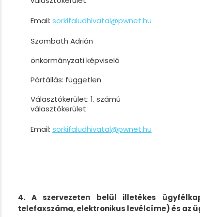
választókerület
Email:
sorkifaludhivatal@pwnet.hu
Szombath Adrián
önkormányzati képviselő
Pártállás: független
Választókerület: 1. számú
választókerület
Email:
sorkifaludhivatal@pwnet.hu
4. A szervezeten belül illetékes ügyfélkapcs
telefaxszáma, elektronikus levélcíme) és az ügyf