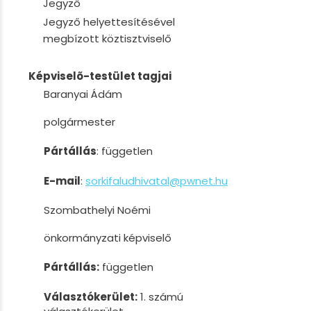
Jegyző
Jegyző helyettesítésével
megbízott köztisztviselő
Képviselõ-testület tagjai
Baranyai Ádám
polgármester
Pártállás
: független
E-mail
:
sorkifaludhivatal@pwnet.hu
Szombathelyi Noémi
önkormányzati képviselő
Pártállás:
független
Választókerület:
1. számú