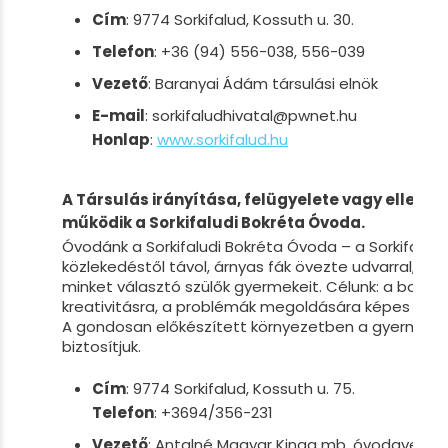
Cím
: 9774 Sorkifalud, Kossuth u. 30.
Telefon
: +36 (94) 556-038, 556-039
Vezető
: Baranyai Ádám társulási elnök
E-mail
: sorkifaludhivatal@pwnet.hu
Honlap
:
www.sorkifalud.hu
A Társulás irányítása, felügyelete vagy ellenőrz
működik a Sorkifaludi Bokréta Óvoda.
Óvodánk a Sorkifaludi Bokréta Óvoda – a Sorkifalud, 
közlekedéstől távol, árnyas fák övezte udvarral, ot
minket választó szülők gyermekeit. Célunk: a boldog
kreativitásra, a problémák megoldására képes gye
A gondosan előkészített környezetben a gyermekek
biztosítjuk.
Cím
: 9774 Sorkifalud, Kossuth u. 75.
Telefon
: +3694/356-231
Vezető
: Antalné Magyar Kinga mb. óvodavezet