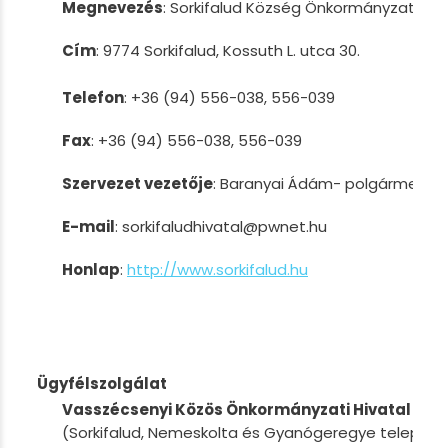
Megnevezés
: Sorkifalud Község Önkormányzata
Cím
: 9774 Sorkifalud, Kossuth L. utca 30.
Telefon
: +36 (94) 556-038, 556-039
Fax
: +36 (94) 556-038, 556-039
Szervezet vezetője
: Baranyai Ádám- polgármester
E-mail
: sorkifaludhivatal@pwnet.hu
Honlap
:
http://www.sorkifalud.hu
Ügyfélszolgálat
Vasszécsenyi Közös Önkormányzati Hivatal
(Sorkifalud, Nemeskolta és Gyanógeregye települé