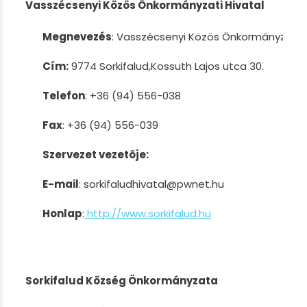
Vasszécsenyi Közös Önkormányzati Hivatal
Megnevezés
: Vasszécsenyi Közös Önkormányzati Hi
Cím:
9774 Sorkifalud,Kossuth Lajos utca 30.
Telefon
: +36 (94) 556-038
Fax
: +36 (94) 556-039
Szervezet vezetõje:
E-mail
: sorkifaludhivatal@pwnet.hu
Honlap
:
http://www.sorkifalud.hu
Sorkifalud Község Önkormányzata