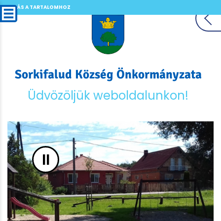
UGRÁS A TARTALOMHOZ
Sorkifalud Község Önkormányzata
Üdvözöljük weboldalunkon!
II