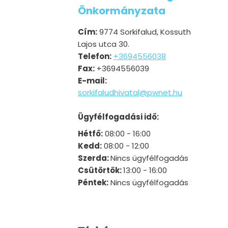
Önkormányzata
Cím:
9774 Sorkifalud, Kossuth
Lajos utca 30.
Telefon:
+3694556038
Fax:
+3694556039
E-mail:
sorkifaludhivatal@pwnet.hu
Ügyfélfogadási idő:
Hétfő:
08:00 - 16:00
Kedd:
08:00 - 12:00
Szerda:
Nincs ügyfélfogadás
Csütörtök:
13:00 - 16:00
Péntek:
Nincs ügyfélfogadás