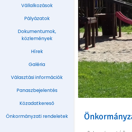
Vállalkozások
Pályázatok
Dokumentumok,
közlemények
Hírek
Galéria
Választási információk
Panaszbejelentés
Közadatkereső
Önkormányz
Önkormányzati rendeletek