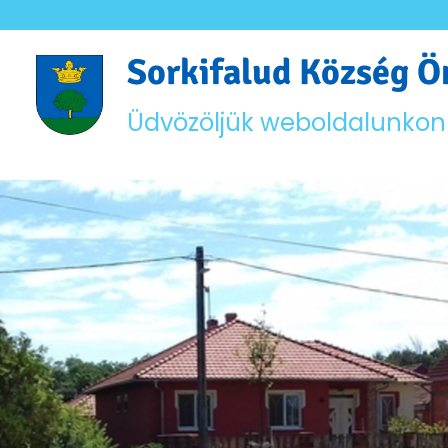
Sorkifalud Község 
Üdvözöljük weboldalunkon