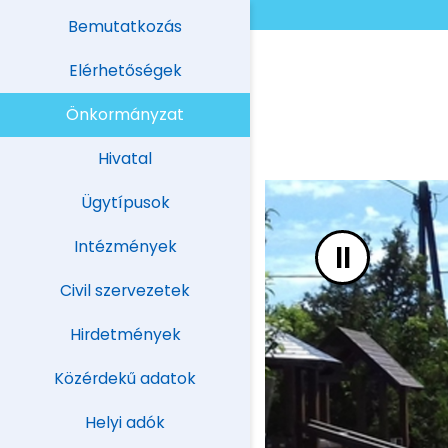
UGRÁS A TARTALOMHOZ
Bemutatkozás
Elérhetőségek
Önkormányzat
Hivatal
Ügytípusok
Intézmények
II
Civil szervezetek
Hirdetmények
Közérdekű adatok
Helyi adók