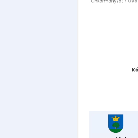
Önkormányzat
/
Óvo
Ká