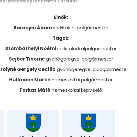
dai Intézményfenntartó Társulás
Elnök:
Baranyai Ádám
sorkifaludi polgármester
Tagok:
Szombathelyi Noémi
sorkifaludi alpolgármester
Sejber Tiborné
gyanógeregyei polgármester
rolyné Gergely Cecília
gyanógeregyei alpolgármester
Hullmann Martin
nemeskoltai polgármester
Farkas Máté
nemeskoltai képviselő