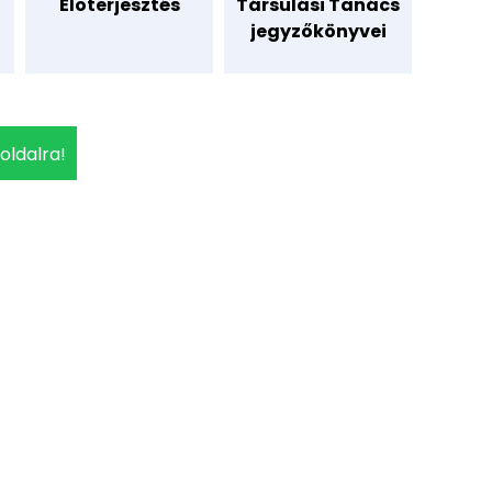
Előterjesztés
Társulási Tanács
jegyzőkönyvei
 oldalra!