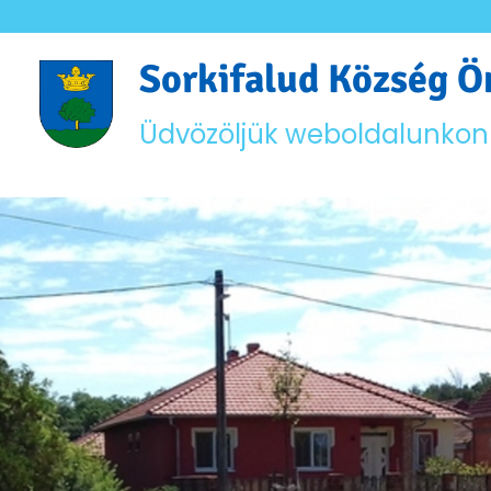
Sorkifalud Község 
Üdvözöljük weboldalunkon