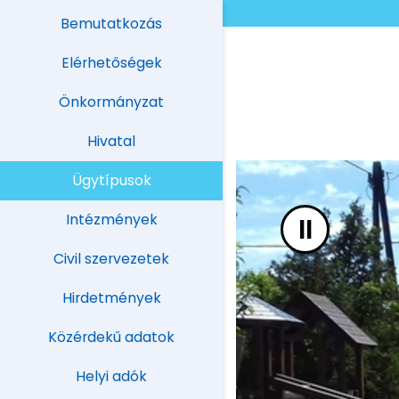
UGRÁS A TARTALOMHOZ
Bemutatkozás
Elérhetőségek
Önkormányzat
Hivatal
Ügytípusok
Intézmények
II
Civil szervezetek
Hirdetmények
Közérdekű adatok
Helyi adók