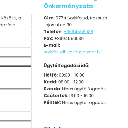
Önkormányzata
közötti, a
Cím:
9774 Sorkifalud, Kossuth
endezése
Lajos utca 30.
Telefon:
+3694556038
Fax:
+3694556039
E-mail:
sorkifaludhivatal@pwnet.hu
Ügyfélfogadási idő:
Hétfő:
08:00 - 16:00
Kedd:
08:00 - 12:00
Szerda:
Nincs ügyfélfogadás
Csütörtök:
13:00 - 16:00
Péntek:
Nincs ügyfélfogadás