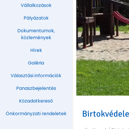
Vállalkozások
Pályázatok
Dokumentumok,
közlemények
Hírek
Galéria
Választási információk
Panaszbejelentés
Közadatkereső
Birtokvédel
Önkormányzati rendeletek