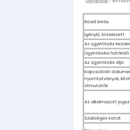
Ügytípusok
/
Birtok
Rövid leírás
Igénylő, kötelezett
Az ügyintézés kezd
Ügyintézési határidő
Az ügyintézés díja
Kapcsolódó dokume
nyomtatványok, kitöl
útmutatók
Az alkalmazott jogs
Szükséges iratok