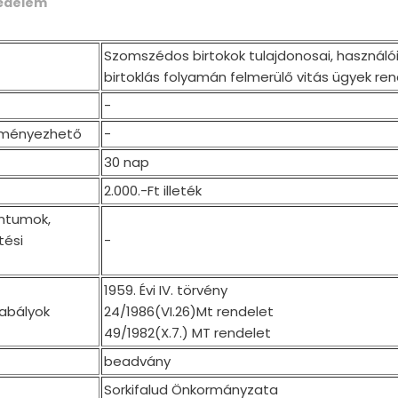
védelem
Szomszédos birtokok tulajdonosai, használói 
birtoklás folyamán felmerülő vitás ügyek r
-
eményezhető
-
30 nap
2.000.-Ft illeték
ntumok,
tési
-
1959. Évi IV. törvény
zabályok
24/1986(VI.26)Mt rendelet
49/1982(X.7.) MT rendelet
beadvány
Sorkifalud Önkormányzata