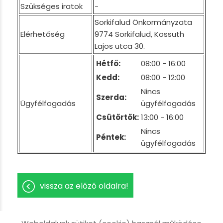
Szükséges iratok
-
Sorkifalud Önkormányzata
Elérhetőség
9774 Sorkifalud, Kossuth
Lajos utca 30.
Hétfő:
08:00 - 16:00
Kedd:
08:00 - 12:00
Nincs
Szerda:
Ügyfélfogadás
ügyfélfogadás
Csütörtök:
13:00 - 16:00
Nincs
Péntek:
ügyfélfogadás
vissza az előző oldalra!