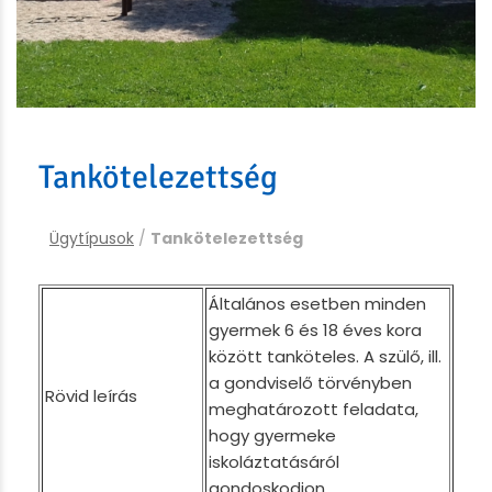
Tankötelezettség
Ügytípusok
/
Tankötelezettség
Általános esetben minden
gyermek 6 és 18 éves kora
között tanköteles. A szülő, ill.
a gondviselő törvényben
Rövid leírás
meghatározott feladata,
hogy gyermeke
iskoláztatásáról
gondoskodjon.