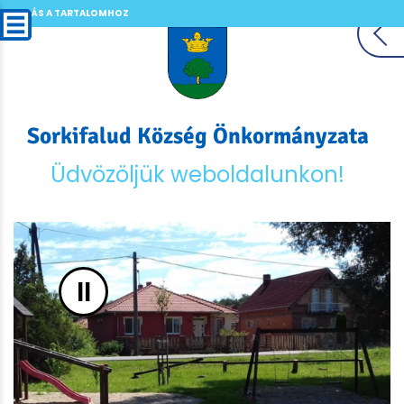
UGRÁS A TARTALOMHOZ
Sorkifalud Község Önkormányzata
Üdvözöljük weboldalunkon!
II