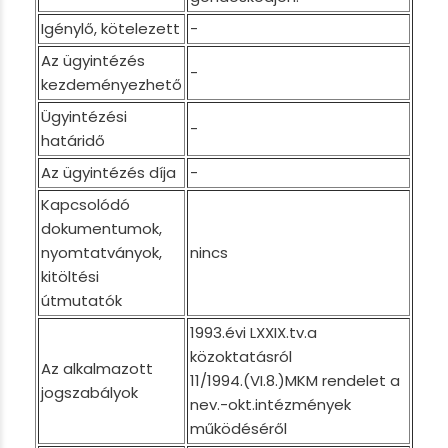
Igénylő, kötelezett
-
Az ügyintézés
-
kezdeményezhető
Ügyintézési
-
határidő
Az ügyintézés díja
-
Kapcsolódó
dokumentumok,
nyomtatványok,
nincs
kitöltési
útmutatók
1993.évi LXXIX.tv.a
közoktatásról
Az alkalmazott
11/1994.(VI.8.)MKM rendelet a
jogszabályok
nev.-okt.intézmények
működéséről