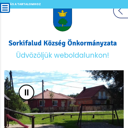
UGRÁS A TARTALOMHOZ
Sorkifalud Község Önkormányzata
Üdvözöljük weboldalunkon!
II