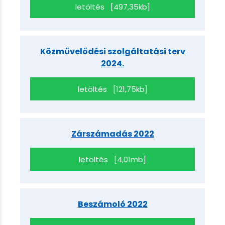
letöltés [497,35kb]
Közművelődési szolgáltatási terv
2024.
letöltés [121,75kb]
Zárszámadás 2022
letöltés [4,01mb]
Beszámoló 2022