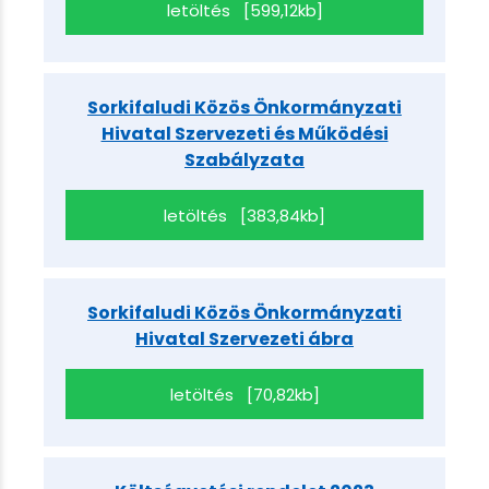
letöltés [599,12kb]
Sorkifaludi Közös Önkormányzati
Hivatal Szervezeti és Működési
Szabályzata
letöltés [383,84kb]
Sorkifaludi Közös Önkormányzati
Hivatal Szervezeti ábra
letöltés [70,82kb]