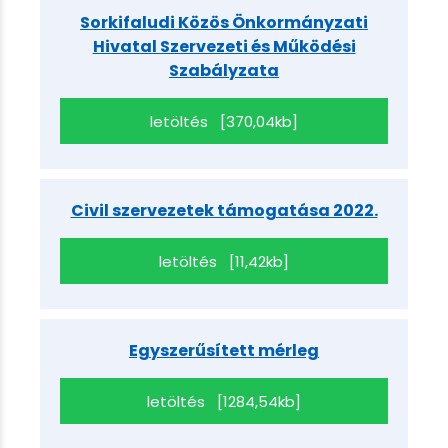
Sorkifaludi Közös Önkormányzati
Hivatal Szervezeti és Működési
Szabályzata
letöltés [370,04kb]
Civil szervezetek támogatása 2022.
letöltés [11,42kb]
Egyszerűsített mérleg
letöltés [1284,54kb]