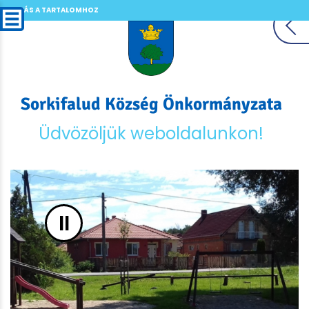
UGRÁS A TARTALOMHOZ
Sorkifalud Község Önkormányzata
Üdvözöljük weboldalunkon!
II