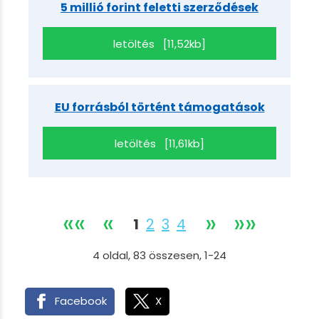
5 millió forint feletti szerződések
letöltés [11,52kb]
EU forrásból történt támogatások
letöltés [11,61kb]
««
«
»
»»
1
2
3
4
4
oldal,
83
összesen,
1-24
Facebook
X