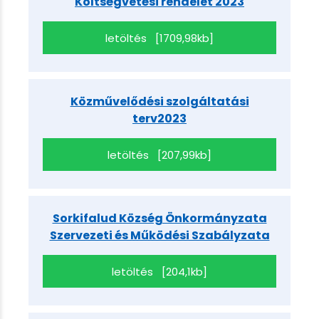
Költségvetési rendelet 2023
letöltés [1709,98kb]
Közművelődési szolgáltatási
terv2023
letöltés [207,99kb]
Sorkifalud Község Önkormányzata
Szervezeti és Működési Szabályzata
letöltés [204,1kb]